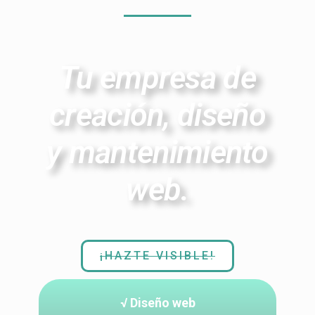
Tu empresa de
creación, diseño
y mantenimiento
web.
¡HAZTE VISIBLE!
√ Diseño web