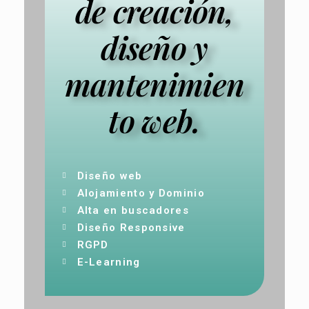
de creación,
diseño y
mantenimien
to web.
Diseño web
Alojamiento y Dominio
Alta en buscadores
Diseño Responsive
RGPD
E-Learning