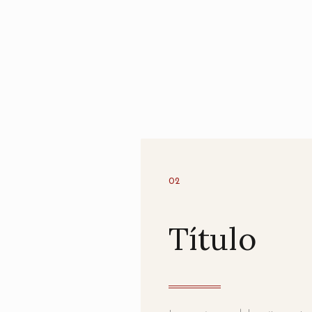
02
Título