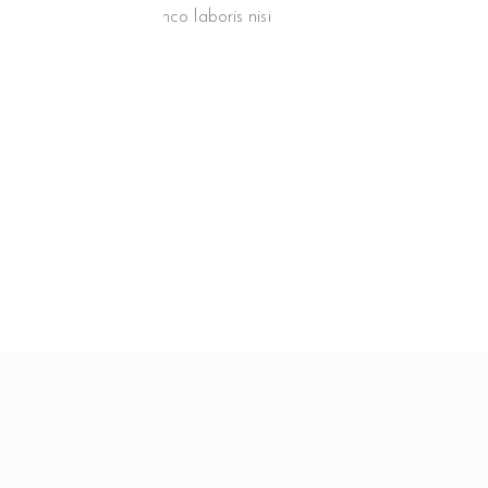
rud exercitation ullamco laboris nisi
equat. est laborum.