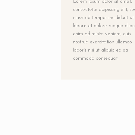
Lorem ipsum dolor sit amet,
consectetur adipiscing elit, s
eiusmod tempor incididunt ut
labore et dolore magna aliqu
enim ad minim veniam, quis
nostrud exercitation ullamco
laboris nisi ut aliquip ex ea
commodo consequat.