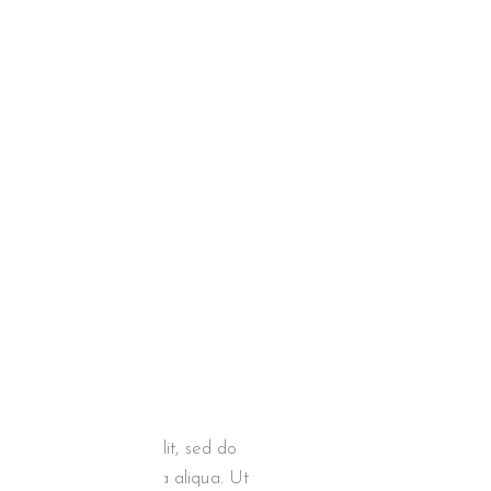
sectetur adipiscing elit, sed do
abore et dolore magna aliqua. Ut